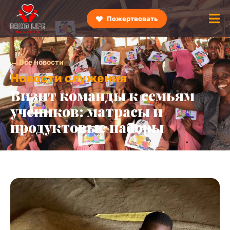
Пожертвовать
← Все новости
Новости служения
Визит команды к семьям
учеников: матрасы и
продуктовые наборы