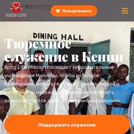
Пожертвовать
Тюремное
служение в Кении
Bring Life Mission посещает исправительные
учреждения Малинди, чтобы делиться
Евангелием, молиться, поддерживать людей и
напоминать: надежда и возможность начать
заново остаются даже за тюремными стенами.
Поддержать служение