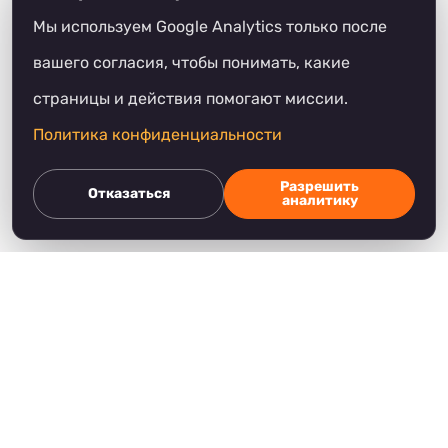
на улицах, кормят нуждающихся,
Мы используем Google Analytics только после
раздают одежду и продукты, молятся
вашего согласия, чтобы понимать, какие
вместе с теми, кто проходит через
страницы и действия помогают миссии.
трудные времена, и проводят
Политика конфиденциальности
праздничные программы для семей.
Мы верим, что забота о ближнем
Разрешить
Отказаться
аналитику
начинается там, где мы живем.
Направления