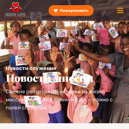
Пожертвовать
Новости служения
Новости миссии
Свежие репортажи и истории из жизни
миссии Bring Life в Кении и США — прямо с
полей служения.