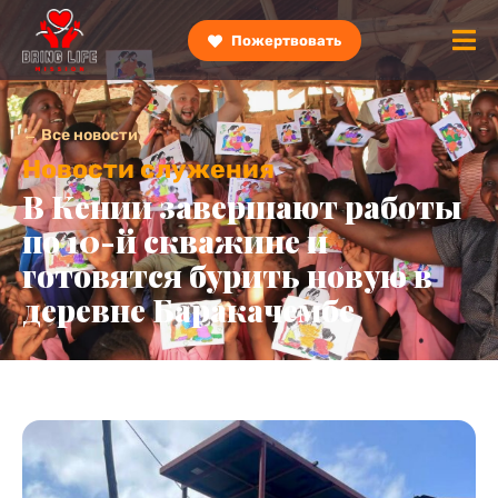
Пожертвовать
← Все новости
Новости служения
В Кении завершают работы
по 10-й скважине и
готовятся бурить новую в
деревне Баракачембе