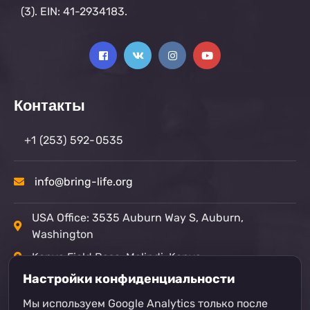
(3). EIN: 41-2934183.
Контакты
+1 (253) 592-0535
info@bring-life.org
USA Office: 3535 Auburn Way S, Auburn,
Washington
Kenya Field Base: Malindi, Kenya
Настройки конфиденциальности
Пожертвовать
Мы используем Google Analytics только после