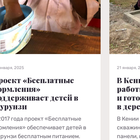
января, 2025
21 января, 
роект «Бесплатные
В Кен
ормления»
работ
оддерживает детей в
и гот
урунзи
в дер
2017 года проект «Бесплатные
В Кении
рмления» обеспечивает детей в
скважин
рунзи бесплатным питанием.
панели,