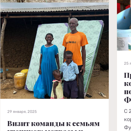
25 
П
к
п
Ф
С 
29 января, 2025
ко
Визит команды к семьям
Фу