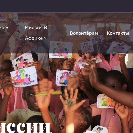
ие В
Миссия В
Волонтёрам
Контакты
Африке
иссии