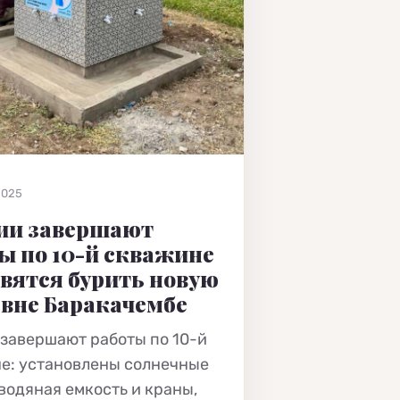
2025
ии завершают
ы по 10-й скважине
овятся бурить новую
евне Баракачембе
 завершают работы по 10-й
е: установлены солнечные
 водяная емкость и краны,