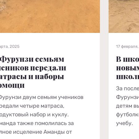
арта, 2025
17 февраля,
 Фурунзи семьям
В шко
чеников передали
новы
атрасы и наборы
школ
омощи
За посл
Фурунзи двум семьям учеников
Фурунзи
редали четыре матраса,
детям в
одуктовый набор и куклу.
футболк
манда также помолилась за
учебу.
лное исцеление Аманды от