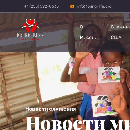
+1 (253) 592-0535
info@bring-life.org
О
Служен
Миссии
США
Новости служения
Новости м