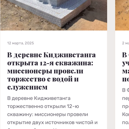
12 марта, 2025
2 м
В деревне Кидживетанга
В
открыта 12-я скважина:
у
миссионеры провели
м
торжество с водой и
п
служением
В 
В деревне Кидживетанга
пе
торжественно открыли 12-ю
пр
скважину: миссионеры провели
Ко
открытие двух источников чистой и
по