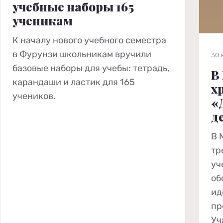
учебные наборы 165
ученикам
К началу нового учебного семестра
в Фурунзи школьникам вручили
30 
базовые наборы для учебы: тетрадь,
В
карандаши и ластик для 165
х
учеников.
«
д
В 
тр
уч
об
ид
пр
Уч