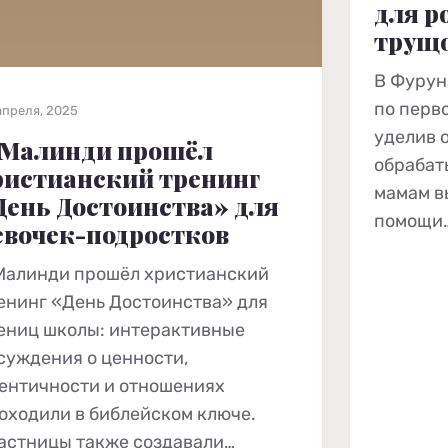
для р
трущ
В Фурун
по перв
апреля, 2025
уделив 
 Малинди прошёл
обрабат
ристианский тренинг
мамам в
День Достоинства» для
помощи
евочек-подростков
Малинди прошёл христианский
енинг «День Достоинства» для
ениц школы: интерактивные
суждения о ценности,
ентичности и отношениях
оходили в библейском ключе.
астницы также создавали…