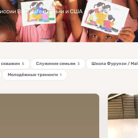
ссии Bring Life в Кении и США —
 скважин
Служение семьям
Школа Фурунзи / Mali
5
3
Молодёжные тренинги
1