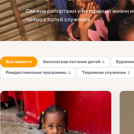
Свежие репортажи и истории из жизни ми
прямо с полей служения.
Все новости
Бесплатное питание детей
Бурение
6
Рождественские программы
Тюремное служение
2
2