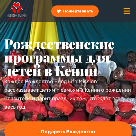
Пожертвовать
Рождественские
программы для
детей в Кении
Каждое Рождество Bring Life Mission
рассказывает детям и семьям в Кении о рождении
Спасителя и дарит праздник тем, кто ждёт его
весь год.
Подарить Рождество